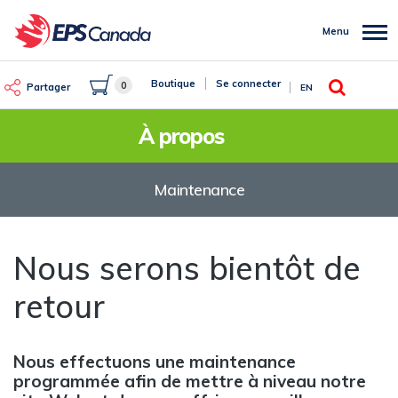
Aller
au
Menu
contenu
principal
Rechercher
Boutique
Se connecter
0
Partager
EN
À propos
Maintenance
Nous serons bientôt de
retour
Nous effectuons une maintenance
programmée afin de mettre à niveau notre