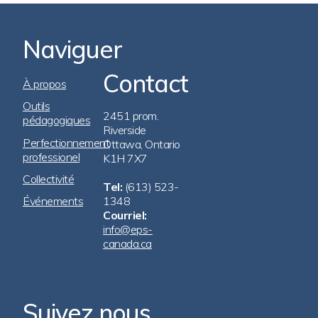
Naviguer
Contact
Footer
À propos
Navigation
Outils
2451 prom.
pédagogiques
Riverside
Perfectionnement
Ottawa, Ontario
professionel
K1H 7X7
Collectivité
Tel:
(613) 523-
Événements
1348
Courriel:
info@eps-
canada.ca
Suivez nous