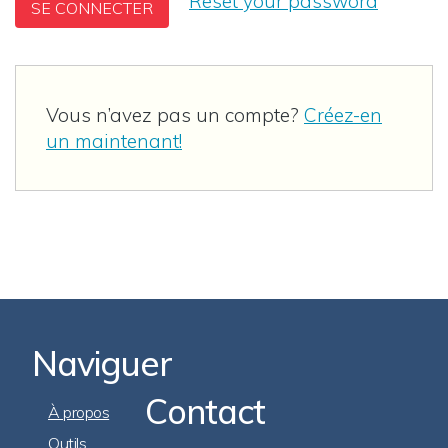
Reset your password
Vous n’avez pas un compte?
Créez-en
un maintenant!
Naviguer
Contact
Footer
À propos
Navigation
Outils