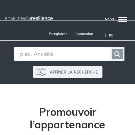
Aller
au
contenu
principal
Menu
Enregistrez
Connexion
EN
AFFINER LA RECHERCHE
Promouvoir
l’appartenance