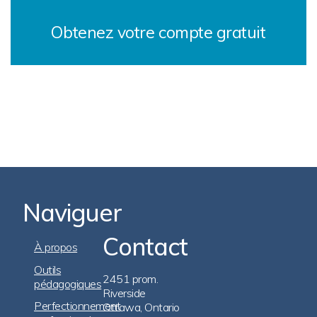
Obtenez votre compte gratuit
Naviguer
Contact
Footer
À propos
Navigation
Outils
2451 prom.
pédagogiques
Riverside
Perfectionnement
Ottawa, Ontario