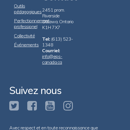
Navigation
Outils
2451 prom.
pédagogiques
Riverside
Perfectionnement
Ottawa, Ontario
professionel
K1H 7X7
Collectivité
Tel:
(613) 523-
Événements
1348
Courriel:
info@eps-
canada.ca
Suivez nous
Avec respect et en toute reconnaissance que