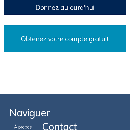
Donnez aujourd'hui
Obtenez votre compte gratuit
Naviguer
Contact
Footer
À propos