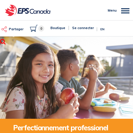
Aller
au
Menu
contenu
principal
Boutique
Se connecter
0
Partager
EN
Rechercher
Perfectionnement professionel