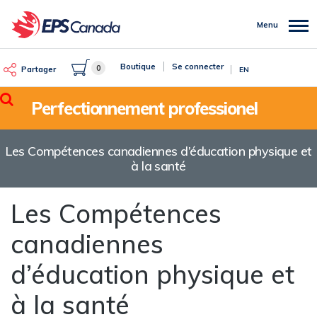
Aller
au
Menu
contenu
principal
Boutique
Se connecter
0
Partager
EN
Rechercher
Perfectionnement professionel
Les Compétences canadiennes d’éducation physique et
à la santé
Les Compétences
canadiennes
d’éducation physique et
à la santé