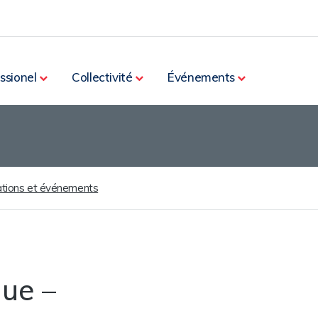
ssionel
Collectivité
Événements
cations et événements
ue –