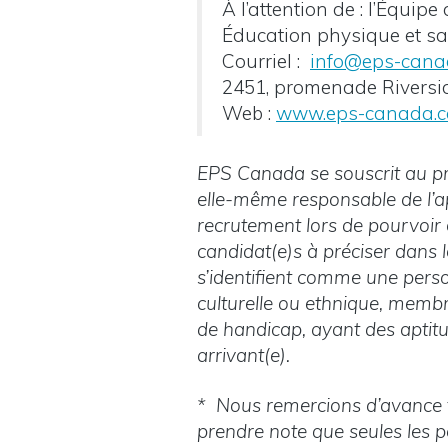
À l’attention de : l’Équi
Éducation physique et s
Courriel :
info@eps-cana
2451, promenade Riversi
Web :
www.eps-canada.c
EPS Canada se souscrit au prin
elle-même responsable de l’ap
recrutement lors de pourvoir 
candidat(e)s à préciser dans le
s’identifient comme une perso
culturelle ou ethnique, mem
de handicap, ayant des aptit
arrivant(e).
* Nous remercions d’avance to
prendre note que seules les 