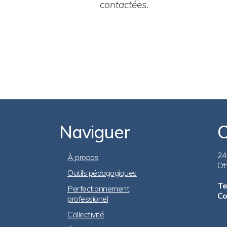
contactées.
Naviguer
C
Footer
24
À propos
Ot
Outils pédagogiques
Navigation
Te
Perfectionnement
Co
professionel
Collectivité