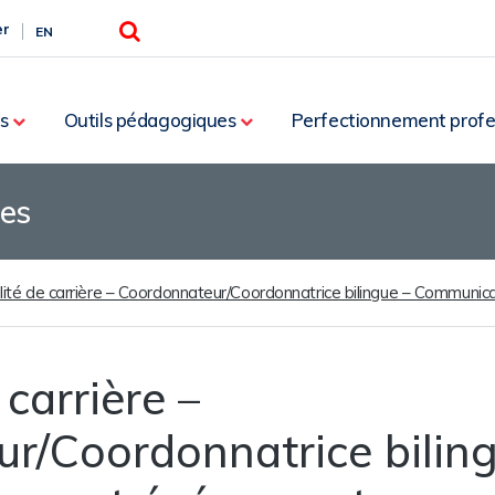
Rechercher
er
EN
s
Outils pédagogiques
Perfectionnement profe
les
lité de carrière – Coordonnateur/Coordonnatrice bilingue – Communi
 carrière –
r/Coordonnatrice biling