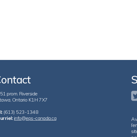
ontact
S
51 prom. Riverside
tawa, Ontario K1H 7X7
l:
(613) 523-1348
urriel:
info@eps-canada.ca
Av
l’
si