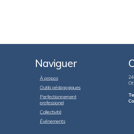
Naviguer
C
Footer
24
À propos
Ot
Outils pédagogiques
Navigation
Te
Perfectionnement
Co
professionel
Collectivité
Événements