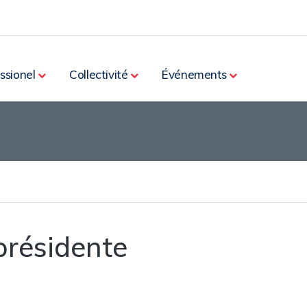
ssionel
Collectivité
Événements
 présidente