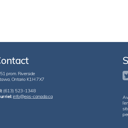
ontact
S
51 prom. Riverside
tawa, Ontario K1H 7X7
l:
(613) 523-1348
urriel:
info@eps-canada.ca
Av
l’
si
pe