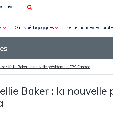
Rechercher
er
EN
s
Outils pédagogiques
Perfectionnement profe
les
rez Kellie Baker : la nouvelle présidente d’EPS Canada
llie Baker : la nouvelle
a