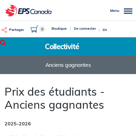
Aller
au
Menu
contenu
principal
Boutique
Se connecter
0
Partager
EN
Rechercher
Collectivité
Anciens gagnantes
Prix des étudiants -
Anciens gagnantes
2025-2026