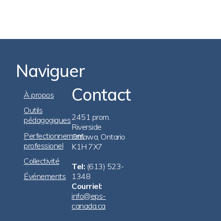
Naviguer
Contact
Footer
À propos
Navigation
Outils
2451 prom.
pédagogiques
Riverside
Perfectionnement
Ottawa, Ontario
professionel
K1H 7X7
Collectivité
Tel:
(613) 523-
Événements
1348
Courriel:
info@eps-
canada.ca