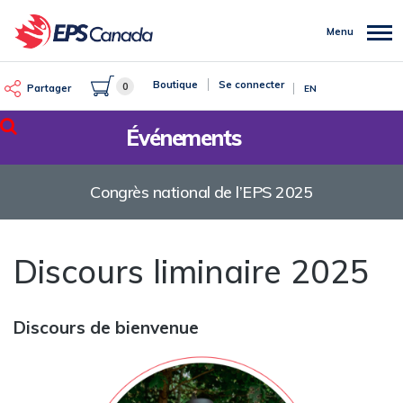
Aller
au
Menu
contenu
principal
Boutique
Se connecter
0
Partager
EN
Rechercher
Événements
Congrès national de l’EPS 2025
Discours liminaire 2025
Discours de bienvenue