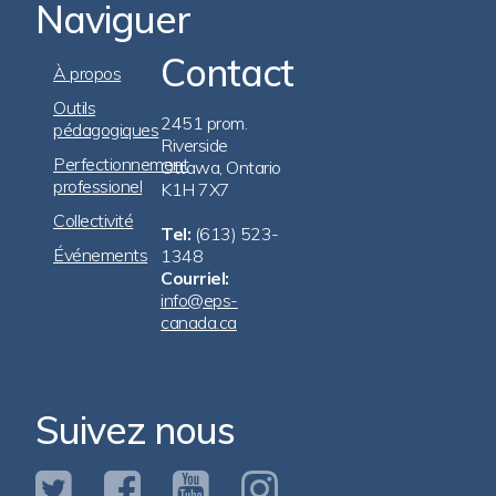
Naviguer
Contact
Footer
À propos
Navigation
Outils
2451 prom.
pédagogiques
Riverside
Perfectionnement
Ottawa, Ontario
professionel
K1H 7X7
Collectivité
Tel:
(613) 523-
Événements
1348
Courriel:
info@eps-
canada.ca
Suivez nous