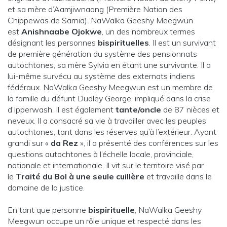
et sa mère d’Aamjiwnaang (Première Nation des
Chippewas de Sarnia). NaWalka Geeshy Meegwun
est
Anishnaabe Ojokwe
, un des nombreux termes
désignant les personnes
bispirituelles
. Il est un survivant
de première génération du système des pensionnats
autochtones, sa mère Sylvia en étant une survivante. Il a
lui-même survécu au système des externats indiens
fédéraux. NaWalka Geeshy Meegwun est un membre de
la famille du défunt Dudley George, impliqué dans la crise
d’Ipperwash. Il est également
tante/oncle
de 87 nièces et
neveux. Il a consacré sa vie à travailler avec les peuples
autochtones, tant dans les réserves qu’à l’extérieur. Ayant
grandi sur «
da Rez
», il a présenté des conférences sur les
questions autochtones à l’échelle locale, provinciale,
nationale et internationale. Il vit sur le territoire visé par
le
Traité du Bol à une seule cuillère
et travaille dans le
domaine de la justice.
En tant que personne
bispirituelle
, NaWalka Geeshy
Meegwun occupe un rôle unique et respecté dans les