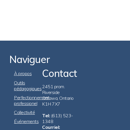
Naviguer
Contact
Footer
À propos
Navigation
Outils
2451 prom.
pédagogiques
Riverside
Perfectionnement
Ottawa, Ontario
professionel
K1H 7X7
Collectivité
Tel:
(613) 523-
Événements
1348
Courriel: