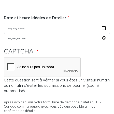
en
tous
ligne
Date et heure idéales de l’atelier
Date
et
Date
heure
et
idéales
heure
de
CAPTCHA
idéales
l’atelier:
de
Date
l’atelier:
Heure
Cette question sert à vérifier si vous êtes un visiteur humain
ou non afin d'éviter les soumissions de pourriel (spam)
automatisées.
Prochaines
Après avoir soumis votre formulaire de demande d’atelier, EPS
Canada communiquera avec vous dès que possible afin de
étapes
confirmer les détails.