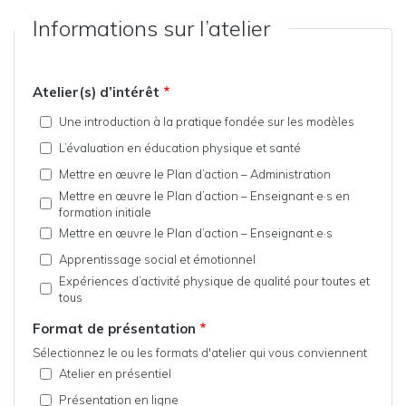
Informations sur l’atelier
Atelier(s) d’intérêt
Une
Une introduction à la pratique fondée sur les modèles
introduction
L’évaluation
L’évaluation en éducation physique et santé
à
en
la
Mettre
Mettre en œuvre le Plan d’action – Administration
éducation
pratique
en
physique
Mettre en œuvre le Plan d’action – Enseignant·e·s en
fondée
Mettre
œuvre
et
formation initiale
sur
en
le
santé
Mettre
les
œuvre
Mettre en œuvre le Plan d’action – Enseignant·e·s
Plan
en
modèles
le
d’action
Apprentissage
Apprentissage social et émotionnel
œuvre
Plan
–
social
le
d’action
Expériences d’activité physique de qualité pour toutes et
Administration
Expériences
et
Plan
–
tous
d’activité
émotionnel
d’action
Enseignant·e·s
physique
–
Format de présentation
en
de
Enseignant·e·s
formation
qualité
Sélectionnez le ou les formats d'atelier qui vous conviennent
initiale
pour
Atelier
Atelier en présentiel
toutes
en
Présentation
et
Présentation en ligne
présentiel