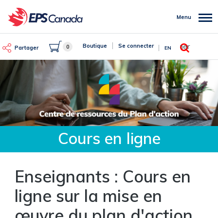
Aller
au
Menu
contenu
principal
Rechercher
Boutique
Se connecter
0
Partager
EN
Cours en ligne
Enseignants : Cours en
ligne sur la mise en
œuvre du plan d'action