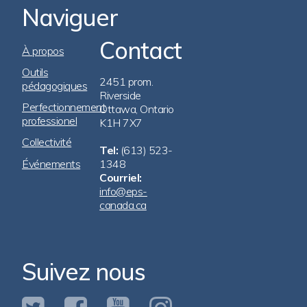
Naviguer
Contact
Footer
À propos
Navigation
Outils
2451 prom.
pédagogiques
Riverside
Perfectionnement
Ottawa, Ontario
professionel
K1H 7X7
Collectivité
Tel:
(613) 523-
Événements
1348
Courriel:
info@eps-
canada.ca
Suivez nous