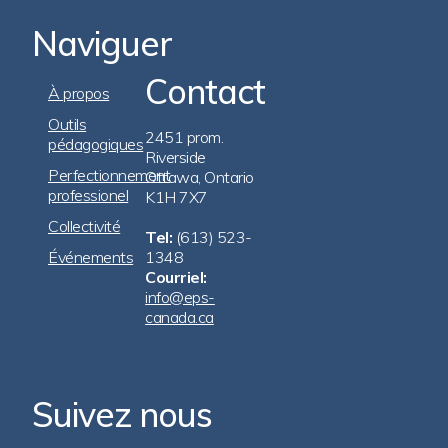
Naviguer
Contact
Footer
À propos
Navigation
Outils
2451 prom.
pédagogiques
Riverside
Perfectionnement
Ottawa, Ontario
professionel
K1H 7X7
Collectivité
Tel:
(613) 523-
Événements
1348
Courriel:
info@eps-
canada.ca
Suivez nous