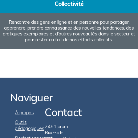
Collectivité
Rencontre des gens en ligne et en personne pour partager,
apprendre, prendre connaissance des nouvelles tendances, des
pratiques exemplaires et d’autres nouveautés dans le secteur et
pour rester au fait de nos efforts collectifs.
Naviguer
Contact
Footer
À propos
Navigation
Outils
2451 prom.
pédagogiques
Riverside
Perfectionnement