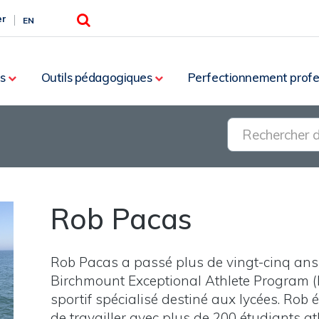
Rechercher
er
EN
s
Outils pédagogiques
Perfectionnement profe
Rob Pacas
Rob Pacas a passé plus de vingt-cinq ans 
Birchmount Exceptional Athlete Program (
sportif spécialisé destiné aux lycées. Rob 
de travailler avec plus de 200 étudiants a