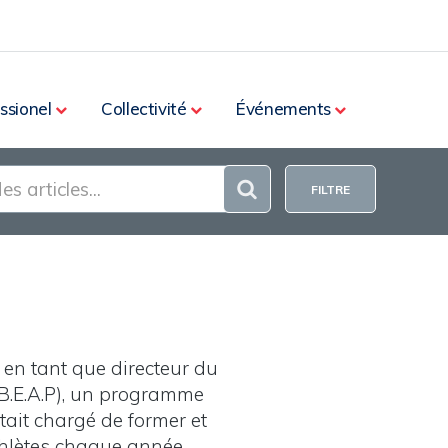
ssionel
Collectivité
Événements
FILTRE
en tant que directeur du
B.E.A.P), un programme
était chargé de former et
thlètes chaque année.