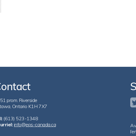
ontact
S
51 prom. Riverside
tawa, Ontario K1H 7X7
l:
(613) 523-1348
urriel:
info@eps-canada.ca
Av
l’