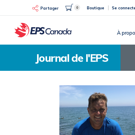
Aller
0
Boutique
Se connect
au
Partager
contenu
principal
À propo
Journal de l'EPS