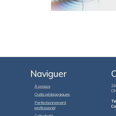
Naviguer
C
Footer
24
À propos
Ot
Outils pédagogiques
Navigation
Te
Perfectionnement
Co
professionel
Collectivité