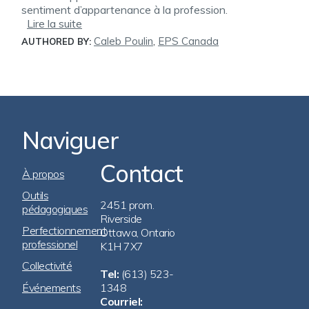
sentiment d’appartenance à la profession.
Lire la suite
Caleb Poulin
,
EPS Canada
AUTHORED BY:
Naviguer
Contact
Footer
À propos
Navigation
Outils
2451 prom.
pédagogiques
Riverside
Perfectionnement
Ottawa, Ontario
professionel
K1H 7X7
Collectivité
Tel:
(613) 523-
Événements
1348
Courriel: