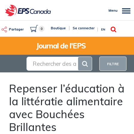
Aller
au
Menu
contenu
principal
Rechercher
Boutique
Se connecter
0
Partager
EN
Journal de l'EPS
FILTRE
Repenser l’éducation à
la littératie alimentaire
avec Bouchées
Brillantes