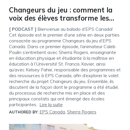
Changeurs du jeu : comment la
voix des élèves transforme les
communautés scolaires, partie 1
Bienvenue au balado d’EPS Canada!
[ PODCAST ]
(Le balado d’EPS Canada, Saison
Cet épisode est le premier d’une série en deux parties
consacrée au programme Changeurs du jeu d’EPS
2 Épisode 2)
Canada. Dans ce premier épisode, l’animateur Caleb
Poulin s’entretient avec Sherra Rogers, enseignante
en éducation physique et étudiante à la maîtrise en
éducation à l’Université St. Francis Xavier, ainsi
qu’avec Kelsey Fahie, responsable des programmes et
des ressources à EPS Canada, afin d’explorer le volet
recherche du projet Changeurs du jeu. Ensemble, ils
discutent de la façon dont le programme a été étudié,
du processus de recherche mis en place et des
principaux constats qui ont émergé des écoles
participantes.
Lire la suite
EPS Canada
,
Sherra Rogers
AUTHORED BY: