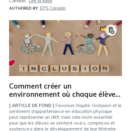
Canada.
Lire la suite
EPS Canada
AUTHORED BY:
Comment créer un
environnement où chaque élève
se sent inclus·e?
Favoriser l’équité, l’inclusion et le
[ ARTICLE DE FOND ]
sentiment d’appartenance en éducation physique
peut représenter un défi, mais cela reste essentiel
pour que les élèves se sentent vu·e·s, compris·es et
soutenu·e·s dans le développement de leur littératie