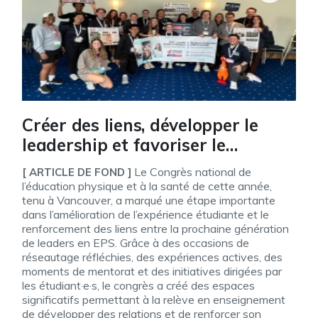
Créer des liens, développer le
leadership et favoriser le
sentiment d’appartenance :
Le Congrès national de
[ ARTICLE DE FOND ]
l’expérience étudiante au
l’éducation physique et à la santé de cette année,
tenu à Vancouver, a marqué une étape importante
Congrès national de l’EPS 2026
dans l’amélioration de l’expérience étudiante et le
renforcement des liens entre la prochaine génération
de leaders en EPS. Grâce à des occasions de
réseautage réfléchies, des expériences actives, des
moments de mentorat et des initiatives dirigées par
les étudiant·e·s, le congrès a créé des espaces
significatifs permettant à la relève en enseignement
de développer des relations et de renforcer son