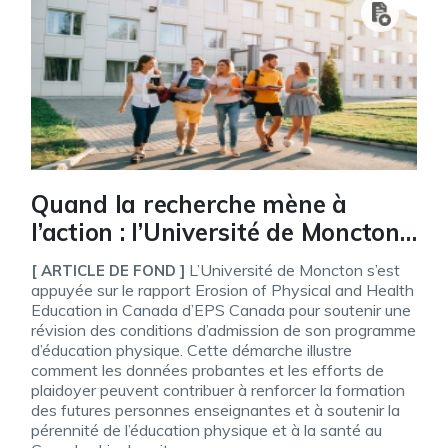
Quand la recherche mène à
l’action : l’Université de Moncton
s’appuie sur le rapport d’EPS
L’Université de Moncton s’est
[ ARTICLE DE FOND ]
Canada pour faire évoluer son
appuyée sur le rapport Erosion of Physical and Health
Education in Canada d’EPS Canada pour soutenir une
programme d’éducation
révision des conditions d’admission de son programme
physique
d’éducation physique. Cette démarche illustre
comment les données probantes et les efforts de
plaidoyer peuvent contribuer à renforcer la formation
des futures personnes enseignantes et à soutenir la
pérennité de l’éducation physique et à la santé au